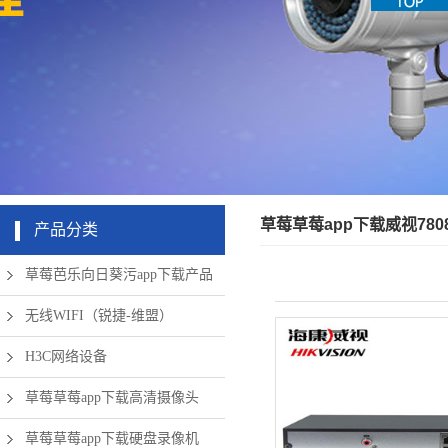
机房周边弱
app下载硬
清摄像头
草莓成版人
盘录像机
电设备
app破解版
无线网络
草莓草莓app下载威视7808
产品分类
草莓芭乐向日葵污app下载产品
无线WIFI（锐捷-维盟）
H3C网络设备
草莓草莓app下载高清摄像头
草莓草莓app下载硬盘录像机