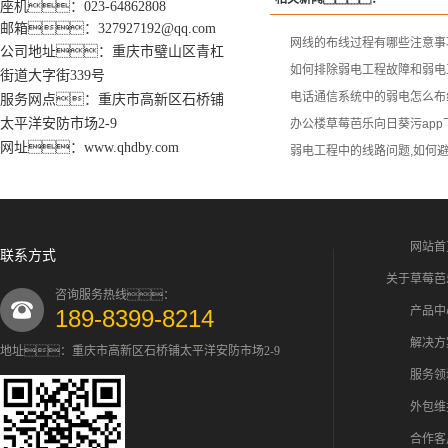
座机：023-64862808
邮箱：327927192@qq.com
网线的布线过程有哪些注意事
公司地址：重庆市璧山区青杠
如何排除弱电工程故障和弱电
街道大字街339号
电话通信系统中的弱电怎么布
服务网点：重庆市高新区石桥铺
太平洋安防市场2-9
办公楼草莓芭乐向日葵污ap
网址：www.qhdby.com
弱电工程中的线路问题,如何
网站首
联系方式
关于草莓芭
咨询服务热线：
产品中
189-8399-8214
解决方
地址：重庆市高新区石桥铺太平洋安防市场2-9
服务领
外包维
合作客