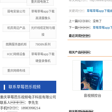
本文网址：http://www.qhdby.c
重庆弱电施工
关键词：
草莓草莓app下载威视
弱电安装公司
草莓草莓app下载
高清摄像头
上一篇：没有了
下一篇：
草莓草莓app
机房周边产品
光纤线缆定制与熔
接
最近浏览：
图腾服务器机柜
7808N系列
相关产品：
H3C网络设备
草莓草莓app下载
硬盘录像机
重庆网络布线
联系草莓芭乐视频
音视频控台
重庆草莓芭乐视频电子科技有限公司
联系人：李先生
手机：18983998214
相关新闻：