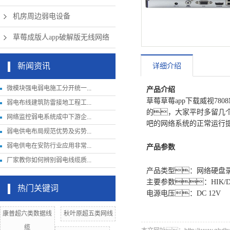
机房周边弱电设备
草莓成版人app破解版无线网络
新闻资讯
详细介绍
微模块强电弱电施工分开统一...
产品介绍
草莓草莓app下载威视7
弱电布线建筑防雷接地工程工...
的，大家平时多留几
网络监控弱电系统成中下游企...
吧的网络系统的正常运行
弱电供电布局规范优势及劣势...
弱电供电在安防行业应用非常...
产品参数
厂家教你如何辨别弱电线缆质...
产品类型：网络硬盘
主要参数：HIK/DS-78
热门关键词
电源电压：DC 12V
康普超六类数据线
秋叶原超五类网线
缆