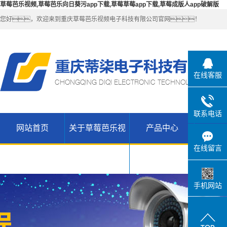
草莓芭乐视频,草莓芭乐向日葵污app下载,草莓草莓app下载,草莓成版人app破解版
您好，欢迎来到重庆草莓芭乐视频电子科技有限公司官网！
在线客服
联系电话
网站首页
关于草莓芭乐视
产品中心
解决
公司简介
草莓芭乐向
在线留言
联系草莓芭
日葵污app
无线
频
乐视频
WIFI（锐捷-
H3C网络设
下载产品
手机网站
草莓草莓
维盟）
备
app下载高
草莓草莓