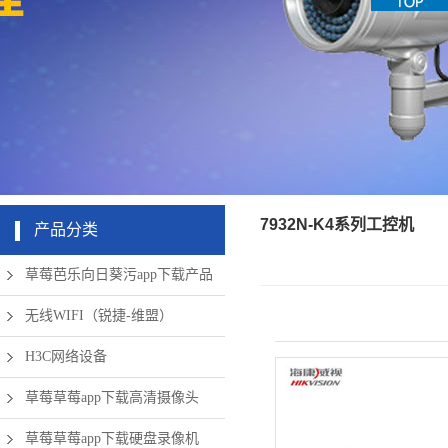
机房周边弱
app下载硬
清摄像头
草莓成版人
盘录像机
电设备
app破解版
无线网络
7932N-K4系列工控机
产品分类
草莓芭乐向日葵污app下载产品
无线WIFI（锐捷-维盟）
H3C网络设备
草莓草莓app下载高清摄像头
草莓草莓app下载硬盘录像机