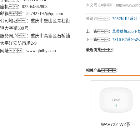
本文网址：http://www.qhdby.
座机：023-64862808
邮箱：327927192@qq.com
关键词：
7932N-K4系
公司地址：重庆市璧山区青杠街
道大字街339号
上一篇：
草莓草莓app下
服务网点：重庆市高新区石桥铺
下一篇：
7816-K2系列
太平洋安防市场2-9
最近浏览：
网址：www.qhdby.com
相关产品：
WAP722-W2系