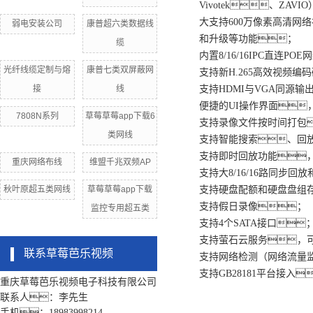
Vivotek、ZA
大支持600万像素高清网
弱电安装公司
康普超六类数据线
和升级等功能；
缆
内置8/16/16IPC直连P
光纤线缆定制与熔
康普七类双屏蔽网
支持新H.265高效视频编码
接
线
支持HDMI与VGA同源输
便捷的UI操作界面
7808N系列
草莓草莓app下载6
支持录像文件按时间打包
类网线
支持智能搜索、回
支持即时回放功能
重庆网络布线
维盟千兆双频AP
支持大8/16/16路同步
秋叶原超五类网线
草莓草莓app下载
支持硬盘配额和硬盘盘组
支持假日录像；
监控专用超五类
支持4个SATA接口
支持萤石云服务，
联系草莓芭乐视频
支持网络检测（网络流量
支持GB28181平台接入
重庆草莓芭乐视频电子科技有限公司
联系人：李先生
手机：18983998214