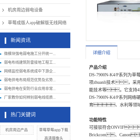
机房周边弱电设备
草莓成版人app破解版无线网络
新闻资讯
详细介绍
微模块强电弱电施工分开统一...
弱电布线建筑防雷接地工程工...
产品介绍
网络监控弱电系统成中下游企...
DS-7900N-K4/P系
弱电供电布局规范优势及劣势...
项zhuanli技术
弱电供电在安防行业应用非常...
能技术等。它支持
DS-7900N-K4/
厂家教你如何辨别弱电线缆质...
育、水利等领
热门关键词
功能特性
可接驳符合ONVIF
机房周边产品
草莓草莓app下载
Brickcom、Cano
高清摄像头