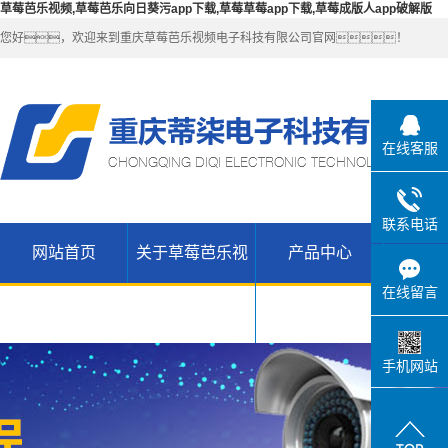
草莓芭乐视频,草莓芭乐向日葵污app下载,草莓草莓app下载,草莓成版人app破解版
您好，欢迎来到重庆草莓芭乐视频电子科技有限公司官网！
在线客服
联系电话
网站首页
关于草莓芭乐视
产品中心
解决
公司简介
草莓芭乐向
在线留言
联系草莓芭
日葵污app
无线
频
乐视频
WIFI（锐捷-
H3C网络设
下载产品
手机网站
草莓草莓
维盟）
备
app下载高
草莓草莓