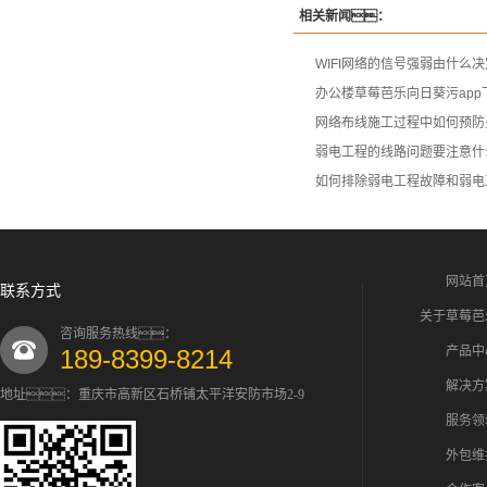
相关新闻：
WIFI网络的信号强弱由什么
办公楼草莓芭乐向日葵污ap
网络布线施工过程中如何预防
弱电工程的线路问题要注意什
如何排除弱电工程故障和弱电
网站首
联系方式
关于草莓芭
咨询服务热线：
产品中
189-8399-8214
解决方
地址：重庆市高新区石桥铺太平洋安防市场2-9
服务领
外包维