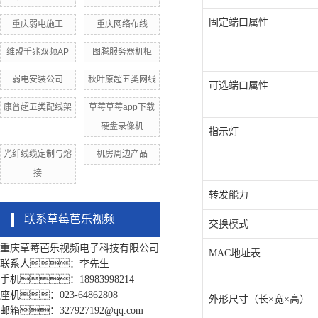
固定端口属性
重庆弱电施工
重庆网络布线
维盟千兆双频AP
图腾服务器机柜
弱电安装公司
秋叶原超五类网线
可选端口属性
康普超五类配线架
草莓草莓app下载
硬盘录像机
指示灯
光纤线缆定制与熔
机房周边产品
接
转发能力
联系草莓芭乐视频
交换模式
重庆草莓芭乐视频电子科技有限公司
MAC地址表
联系人：李先生
手机：18983998214
座机：023-64862808
外形尺寸（长×宽×高）
邮箱：327927192@qq.com