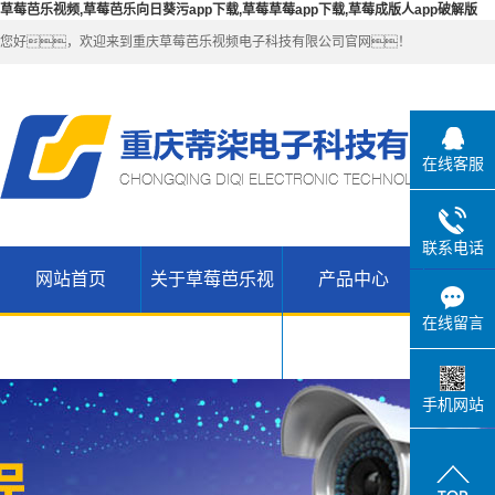
草莓芭乐视频,草莓芭乐向日葵污app下载,草莓草莓app下载,草莓成版人app破解版
您好，欢迎来到重庆草莓芭乐视频电子科技有限公司官网！
在线客服
联系电话
网站首页
关于草莓芭乐视
产品中心
解决
公司简介
草莓芭乐向
在线留言
联系草莓芭
日葵污app
无线
频
乐视频
WIFI（锐捷-
H3C网络设
下载产品
手机网站
草莓草莓
维盟）
备
app下载高
草莓草莓