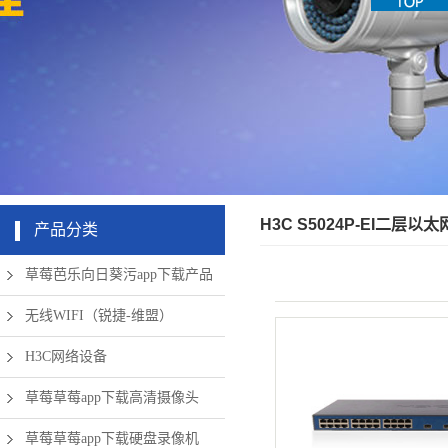
机房周边弱
app下载硬
清摄像头
草莓成版人
盘录像机
电设备
app破解版
无线网络
H3C S5024P-EI二层以
产品分类
草莓芭乐向日葵污app下载产品
无线WIFI（锐捷-维盟）
H3C网络设备
草莓草莓app下载高清摄像头
草莓草莓app下载硬盘录像机