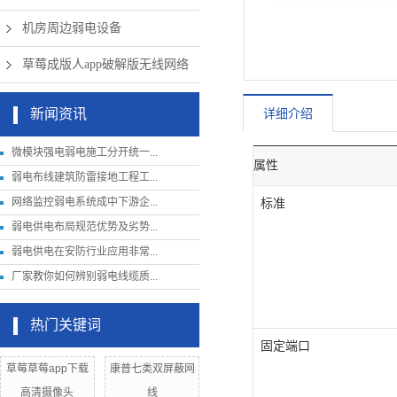
机房周边弱电设备
草莓成版人app破解版无线网络
新闻资讯
详细介绍
微模块强电弱电施工分开统一...
属性
弱电布线建筑防雷接地工程工...
网络监控弱电系统成中下游企...
标准
弱电供电布局规范优势及劣势...
弱电供电在安防行业应用非常...
厂家教你如何辨别弱电线缆质...
热门关键词
固定端口
草莓草莓app下载
康普七类双屏蔽网
高清摄像头
线