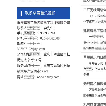
版人app破解版
工厂无线网络全
联系草莓芭乐视频
工厂无线网络全
作不仅可以提供方
重庆草莓芭乐视频电子科技有限公司
联系人：李先生
建筑弱电工程:
手机：18983998214
一、安
座机：023-64862808
墙、建
邮箱：
能转换层
327927192@qq.com
公司地址：重庆市璧山区青杠
草莓芭乐向日葵
街道大字街339号
草莓芭乐向日葵
服务网点：重庆市高新区石桥
点，所以很
铺太平洋安防市场2-9
多模
网址：www.qhdby.com
无线网桥和微波
万物互联时代
能带来什么好处呢
机房应该如何