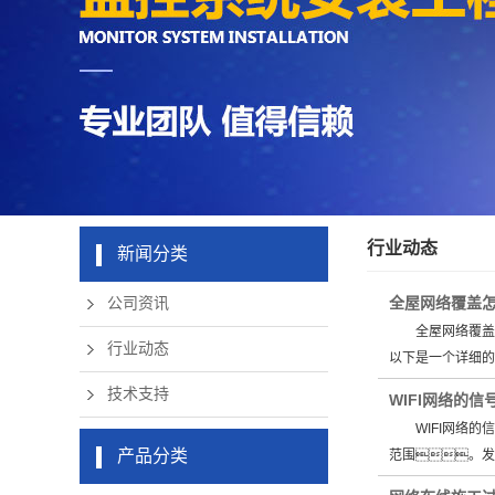
机房周边弱
app下载硬
清摄像头
草莓成版人
盘录像机
电设备
app破解版
无线网络
行业动态
新闻分类
全屋网络覆盖怎
公司资讯
全屋网络覆盖的
行业动态
以下是一个详细
技术支持
WIFI网络的
WIFI网络的
产品分类
范围。发