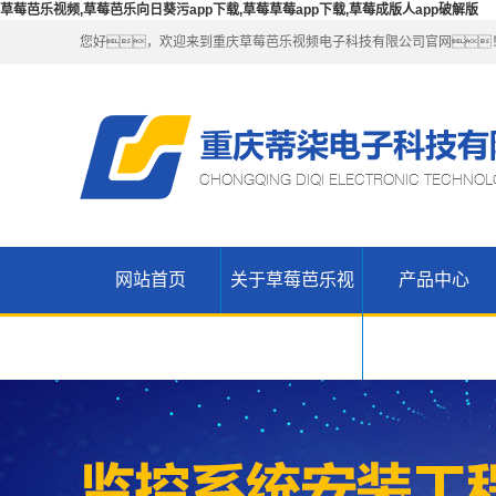
草莓芭乐视频,草莓芭乐向日葵污app下载,草莓草莓app下载,草莓成版人app破解版
您好，欢迎来到重庆草莓芭乐视频电子科技有限公司官网
网站首页
关于草莓芭乐视
产品中心
公司简介
草莓芭乐向
联系草莓芭
日葵污app
无线
频
乐视频
WIFI（锐捷-
H3C网络设
下载产品
草莓草莓
维盟）
备
app下载高
草莓草莓