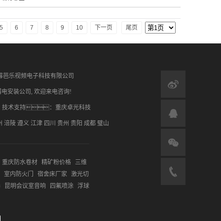
5
6
7
8
9
10
下一页
尾页
com/ 重庆草莓芭乐视频电子科技有限公司
弱电安装公司
, 欢迎来电咨询!
技术支持：
重庆卓光科技
州
涪陵
遵义
江津
四川
贵州
贵阳
成都
璧山
重庆防水卷材
精矿粉价格
三维
室内防火门
宿舍床厂家
激光切
器
昆明会议室音响
四氟喷涂
浮球