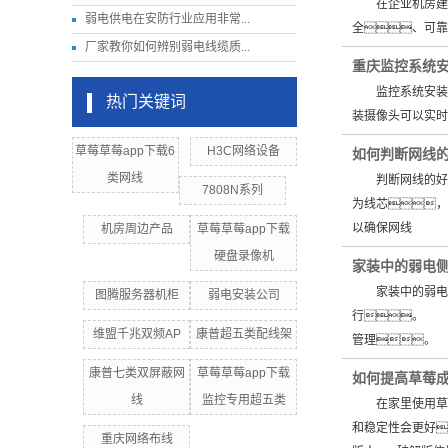
在企业机房建设
弱电供电在安防行业应用非常...
全、可
厂家教你如何辨别弱电线缆质...
重庆监控系统
监控系统安装工
热门关键词
装摄像头可以实
草莓草莓app下载6
H3C网络设备
如何判断网线
类网线
判断网线的好坏
7808N系列
为线芯，
以确保网线
机房周边产品
草莓草莓app下载
硬盘录像机
家装中的弱电
家装中的弱电侧
图腾服务器机柜
弱电安装公司
行。 
维盟千兆双频AP
康普超五类配线架
管理。
康普七类双屏蔽网
草莓草莓app下载
如何提高草莓成
线
监控专用超五类
在家里使用草莓成
和稳定性会更好
重庆网络布线