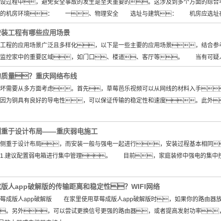
过程中，避免安全事故的发生是至关重要的。这涉及到多个方面的综合考
靠的机房环境： 一、物理安全 选址与建筑： 机房应选址在
安装工程有哪些应用场景
程的应用场景广泛且多样化，以下是一些主要的应用场景，结合
时监控家中的重要区域，如门口、楼道、客厅等。 当有可疑
的质量？重庆网络布线
需要从多方面考虑。首先，草莓芭乐视频可以从网线的材料入手
因为铜具有良好的导电性，可以保证传输的稳定性和速度。此外
侧重于设计布局——重庆弱电施工
重于设计布局，而安装一般与强电一起进行，安装过程基本相同
1.建议配置弱电箱进行集中管理。 目前，家庭装修中强电的集中
版人app破解版的传输距离和稳定性？WIFI网络
版人app破解版 在家里使用草莓成版人app破解版时，如果你的路由器放
。另外，可以尝试更换信号更强的路由器，或者提高发射功率，