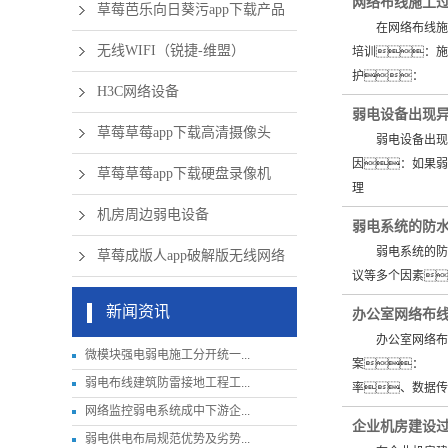
网络布线施工
草莓芭乐向日葵污app下载产品
在网络布线施工
无线WIFI（锐捷-维盟）
培训：
护：
H3C网络设备
弱电设备出现异
草莓草莓app下载高清摄像头
弱电设备出现异
因：如果
草莓草莓app下载硬盘录像机
理
机房周边弱电设备
弱电系统的防
弱电系统的防水
草莓成版人app破解版无线网络
议等多个因素
新闻资讯
办公室网络布线
办公室网络布线
微模块强电弱电施工分开统一...
案： 
弱电布线建筑防雷接地工程工...
率、数据传
网络监控弱电系统成中下游企...
企业机房建设过
弱电供电布局规范优势及劣势...