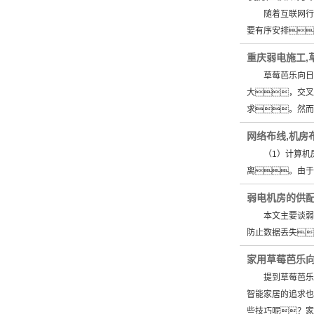
随着互联网行业
要有序安排
重庆弱电施工,
草莓芭乐向日葵
大，交
求。然而
网络布线,机房
（1）计算机房
离。由于
弱电机房的供
本文主要谈弱电
防止数据丢失
家用草莓芭乐向
提到草莓芭乐向
智能家居的追求也
些技巧呢？家