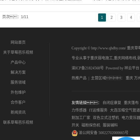
页次：1/11
1
2
3
4
网站首页
Copyright © http://www.qhdby.
关于草莓芭乐视频
专业从事于
重庆弱电施工
,
重庆网络布线
,
产品中心
渝ICP备21824568号
Powered by
祥云平台
解决方案
热推产品
| 主营区域：
重庆
万
服务领域
外包维护
合作客户
友情链接：
自闭症康复
重庆篷布
力传感器
IT运维服务
大连压缩空气管道
新闻资讯
割加工厂家
双色立式注塑机
电力变压
联系草莓芭乐视频
开关
磁粉探伤机
服装辅料
渝公网安备 50022702000665号