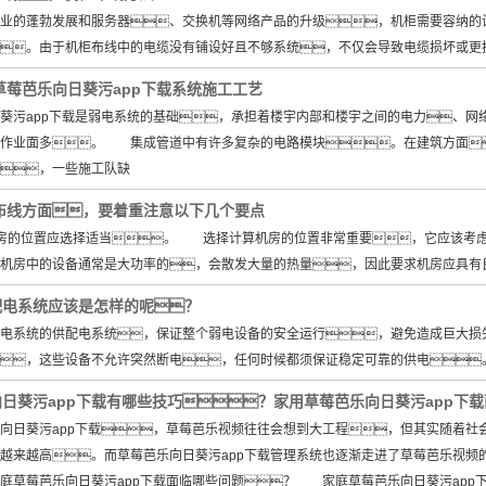
的蓬勃发展和服务器、交换机等网络产品的升级，机柜需要容纳的设
。由于机柜布线中的电缆没有铺设好且不够系统，不仅会导致电缆损坏或更
草莓芭乐向日葵污app下载系统施工工艺
污app下载是弱电系统的基础，承担着楼宇内部和楼宇之间的电力、网
叉作业面多。 集成管道中有许多复杂的电路模块。在建筑方面
，一些施工队缺
布线方面，要着重注意以下几个要点
的位置应选择适当。 选择计算机房的位置非常重要，它应该考虑
机房中的设备通常是大功率的，会散发大量的热量，因此要求机房应具有
配电系统应该是怎样的呢？
系统的供配电系统，保证整个弱电设备的安全运行，避免造成巨大损
，这些设备不允许突然断电，任何时候都须保证稳定可靠的供电
日葵污app下载有哪些技巧？家用草莓芭乐向日葵污app下
日葵污app下载，草莓芭乐视频往往会想到大工程，但其实随着社
越来越高。而草莓芭乐向日葵污app下载管理系统也逐渐走进了草莓芭乐视频
庭草莓芭乐向日葵污app下载面临哪些问题？ 家庭草莓芭乐向日葵污app