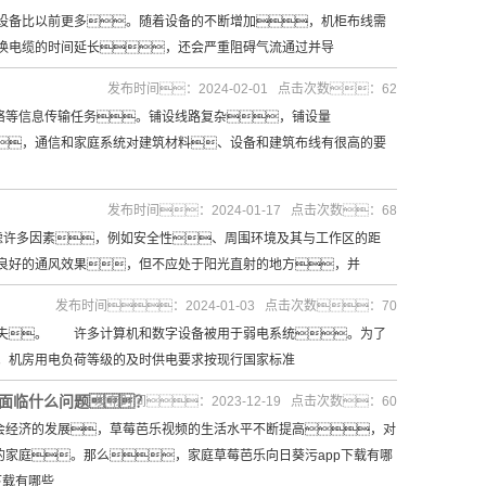
备比以前更多。随着设备的不断增加，机柜布线需
换电缆的时间延长，还会严重阻碍气流通过并导
发布时间：2024-02-01 点击次数：62
络等信息传输任务。铺设线路复杂，铺设量
，通信和家庭系统对建筑材料、设备和建筑布线有很高的要
发布时间：2024-01-17 点击次数：68
许多因素，例如安全性、周围环境及其与工作区的距
良好的通风效果，但不应处于阳光直射的地方，并
发布时间：2024-01-03 点击次数：70
失。 许多计算机和数字设备被用于弱电系统。为了
。机房用电负荷等级的及时供电要求按现行国家标准
载面临什么问题？
发布时间：2023-12-19 点击次数：60
会经济的发展，草莓芭乐视频的生活水平不断提高，对
的家庭。那么，家庭草莓芭乐向日葵污app下载有哪
下载有哪些