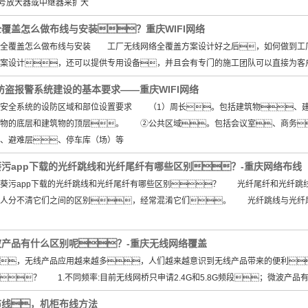
信号放大器或中继器来扩大
覆盖怎么做布线与安装？重庆WIFI网络
覆盖怎么做布线与安装 工厂无线网络全覆盖方案设计好之后，如何做到工厂
案设计，还可以提供专用设备，并且会有专门的施工团队可以直接为客
防盗报警系统建设的基本要求——重庆WIFI网络
全系统的设防区域和部位设置要求 （1）周长。包括建筑物、建
筑物的底层和建筑物的顶层。 ②公共区域。包括会议室、商务
、避难层、停车库（场）等
污app下载的光纤跳线和光纤尾纤有哪些区别？-重庆网络布线
污app下载的光纤跳线和光纤尾纤有哪些区别？ 光纤尾纤和光纤跳线
多人分不清它们之间的区别，经常混淆它们。 光纤跳线与光纤
产品有什么区别呢？-重庆无线网络覆盖
，无线产品应用越来越多，人们越来越意识到无线产品带来的便利
？ 1.不同频率:目前无线网桥只申请2.4G和5.8G频段；微波产品
布线，机柜布线方法