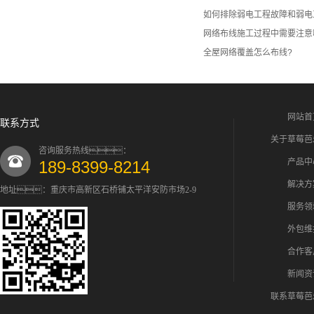
如何排除弱电工程故障和弱电
网络布线施工过程中需要注意
全屋网络覆盖怎么布线?
网站首
联系方式
关于草莓芭
咨询服务热线：
产品中
189-8399-8214
解决方
地址：重庆市高新区石桥铺太平洋安防市场2-9
服务领
外包维
合作客
新闻资
联系草莓芭