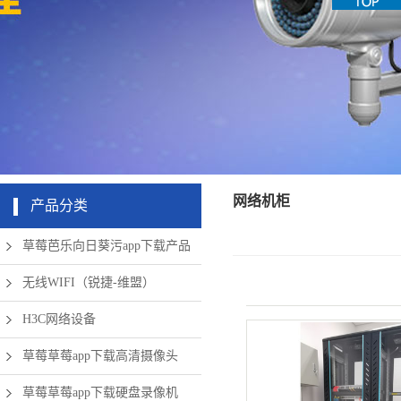
机房周边弱
app下载硬
清摄像头
草莓成版人
盘录像机
电设备
app破解版
无线网络
网络机柜
产品分类
草莓芭乐向日葵污app下载产品
无线WIFI（锐捷-维盟）
H3C网络设备
草莓草莓app下载高清摄像头
草莓草莓app下载硬盘录像机