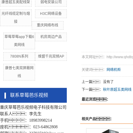
康普超五类配线架
弱电安装公司
光纤线缆定制与熔
H3C网络设备
接
重庆网络布线
草莓草莓app下载6
机房周边产品
类网线
7808N系列
维盟千兆双频AP
本文网址：http://www.qhdby.c
康普七类双屏蔽网
关键词：
网络机柜
线
上一篇：没有了
下一篇：
秋叶原超五类网线
联系草莓芭乐视频
最近浏览：
重庆草莓芭乐视频电子科技有限公司
联系人：李先生
相关产品：
手机：18983998214
座机：023-64862808