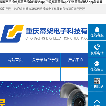
草莓芭乐视频,草莓芭乐向日葵污app下载,草莓草莓app下载,草莓成版人app破解版
您好，欢迎来到重庆草莓芭乐视频电子科技有限公司官网！
在线客服
联系电话
网站首页
关于草莓芭乐视
产品中心
解决
公司简介
草莓芭乐向
在线留言
联系草莓芭
日葵污app
无线
频
乐视频
WIFI（锐捷-
H3C网络设
下载产品
手机网站
草莓草莓
维盟）
备
app下载高
草莓草莓