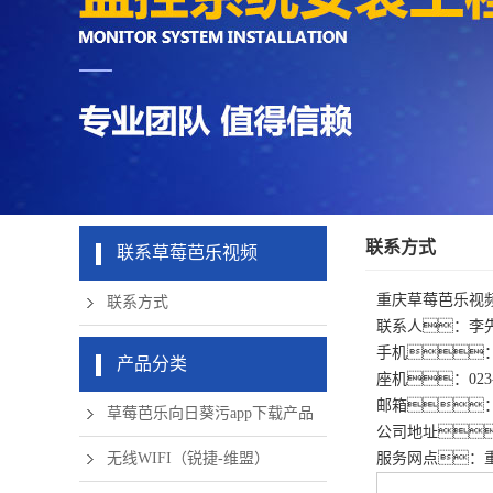
机房周边弱
app下载硬
清摄像头
草莓成版人
盘录像机
电设备
app破解版
无线网络
联系方式
联系草莓芭乐视频
重庆草莓芭乐视
联系方式
联系人：李
手机：18
产品分类
座机：023-6
邮箱：327
草莓芭乐向日葵污app下载产品
公司地址
无线WIFI（锐捷-维盟）
服务网点：重