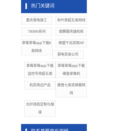
热门关键词
重庆弱电施工
秋叶原超五类网线
7808N系列
图腾服务器机柜
草莓草莓app下载6
维盟千兆双频AP
类网线
弱电安装公司
草莓草莓app下载
草莓草莓app下载
监控专用超五类
硬盘录像机
机房周边产品
康普七类双屏蔽网
线
光纤线缆定制与熔
接