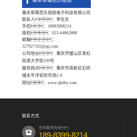
联系草莓芭乐视频
重庆草莓芭乐视频电子科技有限公司
联系人：李先生
手机：18983998214
座机：023-64862808
邮箱：
327927192@qq.com
公司地址：重庆市璧山区青杠
街道大字街339号
服务网点：重庆市高新区石桥
铺太平洋安防市场2-9
网址：www.qhdby.com
联系方式
咨询服务热线：
189-8399-8214