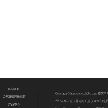
网站首页
Copyright © http://www.qhdby.
关于草莓芭乐视频
专业从事于
重庆弱电施工
,
重庆网络布线
,
产品中心