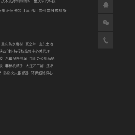
技术支持：
重庆卓光科技
万州
涪陵
遵义
江津
四川
贵州
贵阳
成都
璧
重庆防水卷材
真空炉
山东土地
陕西创尔特授权维修中心总代理
胶
汽车配件喷涂
昆山办公用品销
板
非标机械手
大连乙二醇
沈阳
管
防爆火灾报警器
环保超滤棉心