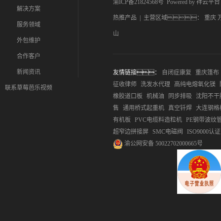
渝ICP备21824568号
Powered by
祥云平台
解决方案
热推产品
| 主营区域：
重庆
服务领域
山
外包维护
合作客户
新闻资讯
友情链接：
自闭症康复
重庆篷布
征收律师
洗发水代理
高纯电熔氧化镁
联系草莓芭乐视频
橡胶道口板
机械油
同步排吸
沈阳不干
售
通用桥式起重机
真空钎焊
大连钢格
有机板
PVC电缆料造粒机
PE钢带波纹
超窄边拼接屏
SMC电磁阀
ISO9000认证
渝公网安备 50022702000665号