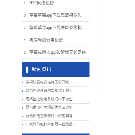
H3C网络设备
草莓草莓app下载高清摄像头
草莓草莓app下载硬盘录像机
机房周边弱电设备
草莓成版人app破解版无线网络
新闻资讯
微模块强电弱电施工分开统一...
弱电布线建筑防雷接地工程工...
网络监控弱电系统成中下游企...
弱电供电布局规范优势及劣势...
弱电供电在安防行业应用非常...
厂家教你如何辨别弱电线缆质...