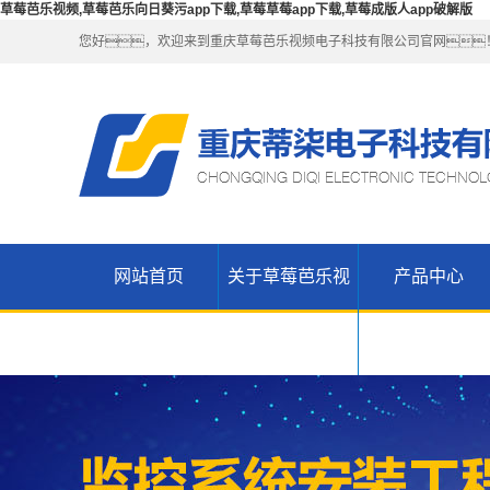
草莓芭乐视频,草莓芭乐向日葵污app下载,草莓草莓app下载,草莓成版人app破解版
您好，欢迎来到重庆草莓芭乐视频电子科技有限公司官网
网站首页
关于草莓芭乐视
产品中心
公司简介
草莓芭乐向
联系草莓芭
日葵污app
无线
频
乐视频
WIFI（锐捷-
H3C网络设
下载产品
草莓草莓
维盟）
备
app下载高
草莓草莓