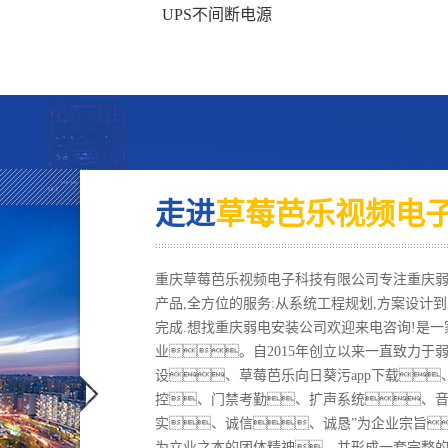
UPS不间断电源
L
走进
草莓芭乐视频电
重庆草莓芭乐视频电子科技有限公司专注重庆弱
产品,全方位的服务:从系统工程规划,方案设计
完成.想找重庆弱电安装公司欢迎来电咨询!是
业。自2015年创立以来一直致力于
设、草莓芭乐向日葵污app下载
控、门禁考勤、扩声系统、音
实、诚信、诚恳”为企业宗旨
为立业之本的团体精神，并形成一套完整