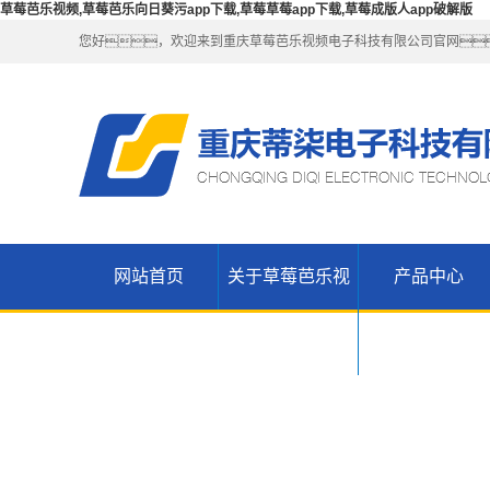
草莓芭乐视频,草莓芭乐向日葵污app下载,草莓草莓app下载,草莓成版人app破解版
您好，欢迎来到重庆草莓芭乐视频电子科技有限公司官网
网站首页
关于草莓芭乐视
产品中心
公司简介
重庆草莓芭
联系草莓芭
乐向日葵污
重庆无线
频
乐视频
WIFI（锐捷-
重庆H3C网
app下载产
重庆草莓草
维盟）
络设备
品
重庆草莓草
莓app下载