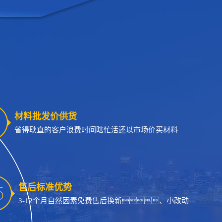
材料批发价供货
省得耿直的客户浪费时间瞎忙活还以市场价买材料
售后标准优势
3-12个月自然因素免费售后换新、小改动