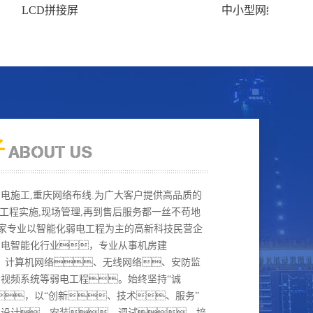
CD拼接屏
中小型网络建设
子
电施工,重庆网络布线.为广大客户提供高品质的
到工程实施,现场管理,再到售后服务都一丝不苟地
一家专业以智能化弱电工程为主的高新科技民营企
弱电智能化行业，专业从事机房建
、计算机网络、无线网络、安防监
视频系统等弱电工程。始终坚持“诚
，以“创新、技术、服务”
的设计、安装、调试、培