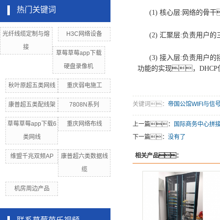
热门关键词
(1) 核心层:网络的骨
光纤线缆定制与熔
H3C网络设备
(2) 汇聚层:负责用户的
接
草莓草莓app下载
(3) 接入层:负责用户
硬盘录像机
功能的实现，DHCP
秋叶原超五类网线
重庆弱电施工
关键词：
帝国公馆WIFI与信
康普超五类配线架
7808N系列
草莓草莓app下载6
重庆网络布线
上一篇：
国际商务中心拼
类网线
下一篇：
没有了
相关产品：
维盟千兆双频AP
康普超六类数据线
缆
机房周边产品