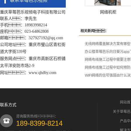
联系草莓芭乐视频
网络机柜
重庆草莓芭乐视频电子科技有限公司
联系人：李先生
手机：18983998214
相关新闻：
座机：023-64862808
邮箱：327927192@qq.com
无线网络覆盖解决方案有哪些
公司地址：重庆市璧山区青杠街
道大字街339号
办公楼草莓芭乐向日葵污ap
服务网点：重庆市高新区石桥铺
网络布线施工过程中需要注意
太平洋安防市场2-9
网络布线施工过程中如何预防
网址：www.qhdby.com
WIFI网络的信号强弱由什么
网站首
联系方式
关于草莓芭
咨询服务热线：
产品中
189-8399-8214
解决方