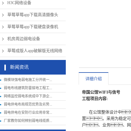
H3C网络设备
草莓草莓app下载高清摄像头
草莓草莓app下载硬盘录像机
机房周边弱电设备
草莓成版人app破解版无线网络
新闻资讯
详细介绍
微模块强电弱电施工分开统一...
弱电布线建筑防雷接地工程工...
帝国公馆WIFI与信号
网络监控弱电系统成中下游企...
工程项目内容:
弱电供电布局规范优势及劣势...
在公馆整体设计中
弱电供电在安防行业应用非常...
置。采用为稳定可靠
厂家教你如何辨别弱电线缆质...
户、业务、网