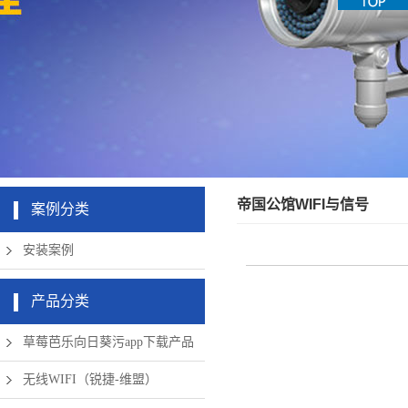
机房周边弱
app下载硬
清摄像头
草莓成版人
盘录像机
电设备
app破解版
无线网络
帝国公馆WIFI与信号
案例分类
安装案例
产品分类
草莓芭乐向日葵污app下载产品
无线WIFI（锐捷-维盟）