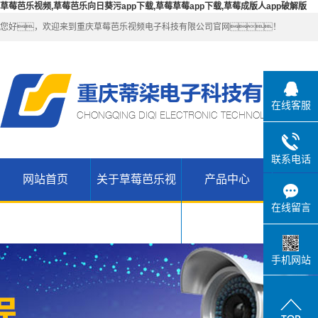
草莓芭乐视频,草莓芭乐向日葵污app下载,草莓草莓app下载,草莓成版人app破解版
您好，欢迎来到重庆草莓芭乐视频电子科技有限公司官网！
在线客服
联系电话
网站首页
关于草莓芭乐视
产品中心
解决
公司简介
草莓芭乐向
在线留言
联系草莓芭
日葵污app
无线
频
乐视频
WIFI（锐捷-
H3C网络设
下载产品
手机网站
草莓草莓
维盟）
备
app下载高
草莓草莓