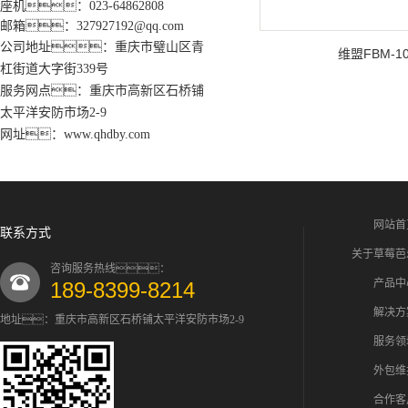
座机：023-64862808
邮箱：327927192@qq.com
公司地址：重庆市璧山区青
维盟FBM-10
杠街道大字街339号
服务网点：重庆市高新区石桥铺
太平洋安防市场2-9
网址：www.qhdby.com
网站首
联系方式
关于草莓芭
咨询服务热线：
产品中
189-8399-8214
解决方
地址：重庆市高新区石桥铺太平洋安防市场2-9
服务领
外包维
合作客