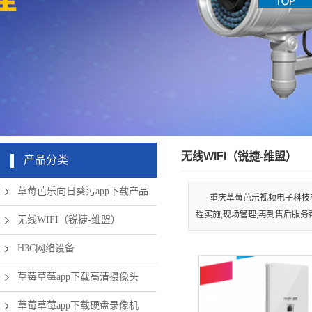
机房周边弱
app下载硬
清摄像头
草莓成版人
盘录像机
电设备
app破解版
无线网络
无线WIFI（锐捷-维盟）
产品分类
草莓芭乐向日葵污app下载产品
重庆草莓芭乐视频电子科技有
程实施,现场管理,再到售后服务
无线WIFI（锐捷-维盟）
H3C网络设备
草莓草莓app下载高清摄像头
草莓草莓app下载硬盘录像机