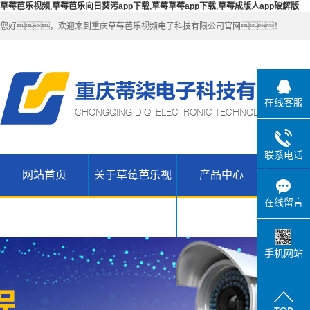
草莓芭乐视频,草莓芭乐向日葵污app下载,草莓草莓app下载,草莓成版人app破解版
您好，欢迎来到重庆草莓芭乐视频电子科技有限公司官网！
在线客服
联系电话
网站首页
关于草莓芭乐视
产品中心
解决
公司简介
草莓芭乐向
在线留言
联系草莓芭
日葵污app
无线
频
乐视频
WIFI（锐捷-
H3C网络设
下载产品
手机网站
草莓草莓
维盟）
备
app下载高
草莓草莓