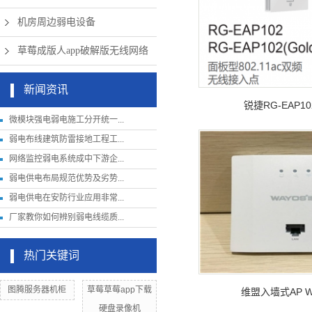
机房周边弱电设备
草莓成版人app破解版无线网络
新闻资讯
锐捷RG-EAP1
微模块强电弱电施工分开统一...
弱电布线建筑防雷接地工程工...
网络监控弱电系统成中下游企...
弱电供电布局规范优势及劣势...
弱电供电在安防行业应用非常...
厂家教你如何辨别弱电线缆质...
热门关键词
图腾服务器机柜
草莓草莓app下载
维盟入墙式AP W
硬盘录像机