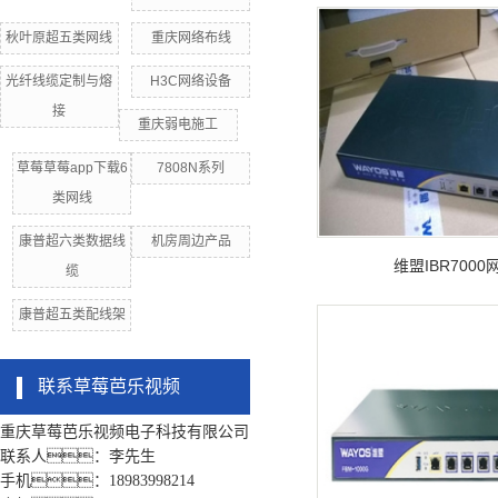
秋叶原超五类网线
重庆网络布线
光纤线缆定制与熔
H3C网络设备
接
重庆弱电施工
草莓草莓app下载6
7808N系列
类网线
康普超六类数据线
机房周边产品
维盟IBR700
缆
康普超五类配线架
联系草莓芭乐视频
重庆草莓芭乐视频电子科技有限公司
联系人：李先生
手机：18983998214