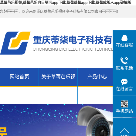
草莓芭乐视频,草莓芭乐向日葵污app下载,草莓草莓app下载,草莓成版人app破解版
您好，欢迎来到重庆草莓芭乐视频电子科技有限公司官网！
在线客服
联系电话
网站首页
关于草莓芭乐视
产品中心
解决
公司简介
草莓芭乐向
在线留言
联系草莓芭
日葵污app
无线
频
乐视频
WIFI（锐捷-
H3C网络设
下载产品
手机网站
草莓草莓
维盟）
备
app下载高
草莓草莓