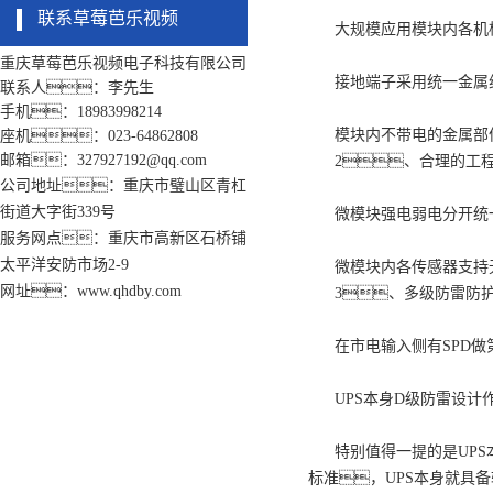
联系草莓芭乐视频
大规模应用模块内各机
重庆草莓芭乐视频电子科技有限公司
接地端子采用统一金属
联系人：李先生
手机：18983998214
模块内不带电的金属部
座机：023-64862808
邮箱：327927192@qq.com
2、合理的工
公司地址：重庆市璧山区青杠
街道大字街339号
微模块强电弱电分开统
服务网点：重庆市高新区石桥铺
太平洋安防市场2-9
微模块内各传感器支持
网址：www.qhdby.com
3、多级防雷防
在市电输入侧有SPD
UPS本身D级防雷设
特别值得一提的是UPS
标准，UPS本身就具