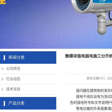
机房周边弱
app下载硬
清摄像头
草莓成版人
盘录像机
电设备
app破解版
无线网络
微模块强电弱电施工分开
新闻分类
公司资讯
发布日期：
20
行业动态
技术支持
接闪器在建筑物的变形
接地干线应设有为测试
色的接地符号和文字说明
产品分类
等电位箱的外表面要满