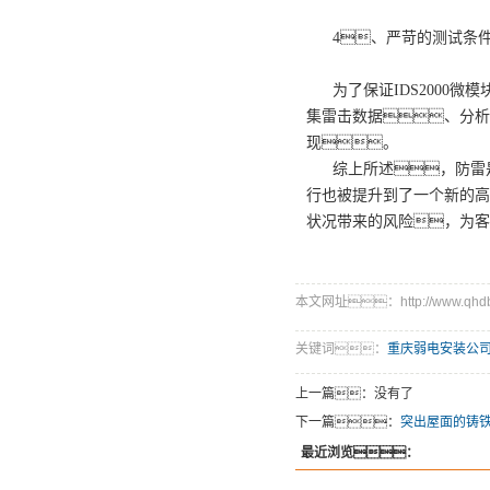
4、严苛的测试条
为了保证IDS200
集雷击数据、分析
现。
综上所述，防雷
行也被提升到了一个新的高
状况带来的风险，为客
本文网址：http://www.qhdby.
关键词：
重庆弱电安装公
上一篇：没有了
下一篇：
突出屋面的铸
最近浏览：