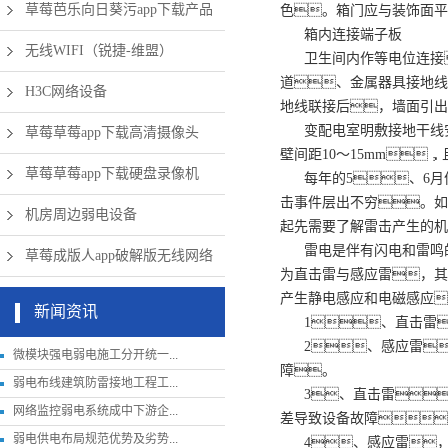
草莓芭乐向日葵污app下载产品
色。箱门应与装饰面平
箱内连接端子板
无线WIFI（锐捷-维盟）
卫生间内作等电位连接
道、金属器具接地线采
H3C网络设备
地线联接后，墙面引出
变配电室明敷接地干线
草莓草莓app下载高清摄像头
壁间距10～15mm
草莓草莓app下载硬盘录像机
每年的5、6
击事件层出不穷。如
机房周边弱电设备
起先需要了解雷击产生的机
雷电是伴有闪电和雷鸣
草莓成版人app破解版无线网络
为直击雷与感应雷，其
产生静电感应和电磁感应
新闻资讯
1、直击雷
2、感应雷
微模块强电弱电施工分开统一...
障。
弱电布线建筑防雷接地工程工...
3、直击雷
网络监控弱电系统成中下游企...
差导致设备故障
弱电供电布局规范优势及劣势...
4、感应雷