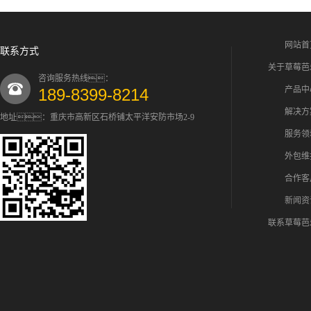
网站首
联系方式
关于草莓芭
咨询服务热线：
产品中
189-8399-8214
解决方
地址：重庆市高新区石桥铺太平洋安防市场2-9
服务领
外包维
合作客
新闻资
联系草莓芭