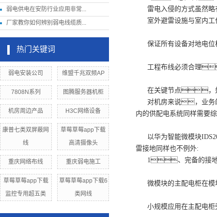
雷电入侵的方式虽然略
弱电供电在安防行业应用非常...
室外避雷设施与室内工
厂家教你如何辨别弱电线缆质...
保证所有设备对地电位
热门关键词
工程布线必须合理
弱电安装公司
维盟千兆双频AP
在关键节点，
7808N系列
图腾服务器机柜
对机房来说，业务
机房周边产品
H3C网络设备
内的供配电系统同样需要综
康普七类双屏蔽网
草莓草莓app下载
以华为智能微模块ID
线
高清摄像头
雷接地同样也不例外:
1、完备的接
重庆网络布线
重庆弱电施工
草莓草莓app下载
草莓草莓app下载6
微模块的主配电柜在模
监控专用超五类
类网线
小规模应用在主配电柜