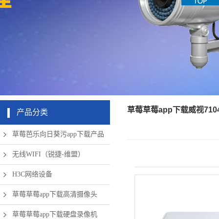
机房周边弱
app下载硬
清摄像头
草莓成版人
盘录像机
电设备
app破解版
无线网络
草莓草莓app下载威视71
产品分类
草莓芭乐向日葵污app下载产品
无线WIFI（锐捷-维盟）
H3C网络设备
草莓草莓app下载高清摄像头
草莓草莓app下载硬盘录像机