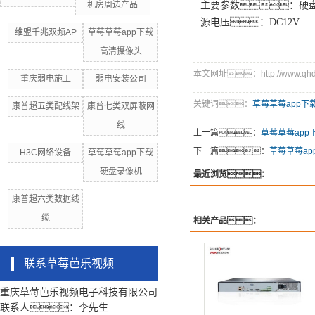
机房周边产品
主要参数：硬盘
源电压：DC12V
维盟千兆双频AP
草莓草莓app下载
高清摄像头
本文网址：http://www.qhdby.
重庆弱电施工
弱电安装公司
关键词：
草莓草莓app下
康普超五类配线架
康普七类双屏蔽网
线
上一篇：
草莓草莓app
下一篇：
草莓草莓ap
H3C网络设备
草莓草莓app下载
硬盘录像机
最近浏览：
康普超六类数据线
缆
相关产品：
联系草莓芭乐视频
重庆草莓芭乐视频电子科技有限公司
联系人：李先生