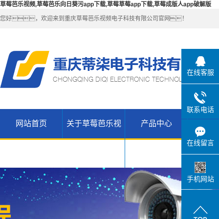
草莓芭乐视频,草莓芭乐向日葵污app下载,草莓草莓app下载,草莓成版人app破解版
您好，欢迎来到重庆草莓芭乐视频电子科技有限公司官网！
在线客服
联系电话
网站首页
关于草莓芭乐视
产品中心
解决
公司简介
草莓芭乐向
在线留言
联系草莓芭
日葵污app
无线
频
乐视频
WIFI（锐捷-
H3C网络设
下载产品
手机网站
草莓草莓
维盟）
备
app下载高
草莓草莓