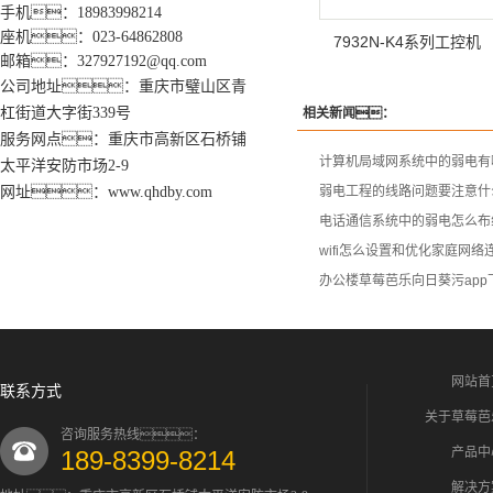
手机：18983998214
座机：023-64862808
7932N-K4系列工控机
邮箱：327927192@qq.com
公司地址：重庆市璧山区青
杠街道大字街339号
相关新闻：
服务网点：重庆市高新区石桥铺
计算机局域网系统中的弱电有
太平洋安防市场2-9
网址：www.qhdby.com
弱电工程的线路问题要注意什
电话通信系统中的弱电怎么布
wifi怎么设置和优化家庭网络
办公楼草莓芭乐向日葵污ap
网站首
联系方式
关于草莓芭
咨询服务热线：
产品中
189-8399-8214
解决方