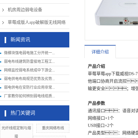
机房周边弱电设备
草莓成版人app破解版无线网络
新闻资讯
详细介绍
微模块强电弱电施工分开统一...
弱电布线建筑防雷接地工程工...
产品介绍
网络监控弱电系统成中下游企...
草莓草莓app下载威视D
弱电供电布局规范优势及劣势...
他端口协商开启流控
弱电供电在安防行业应用非常...
输更安全；增
厂家教你如何辨别弱电线缆质...
产品参数
通讯接口：语音对讲
热门关键词
网络接口×1个
USB接口×2个
光纤线缆定制与熔
重庆网络布线
产品类型：网络硬
接