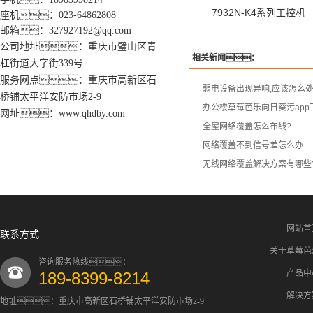
7932N-K4系列工控机
座机：023-64862808
邮箱：327927192@qq.com
公司地址：重庆市璧山区青
相关新闻：
杠街道大字街339号
服务网点：重庆市高新区石
弱电设备出现异响,应该怎么
桥铺太平洋安防市场2-9
办公楼草莓芭乐向日葵污ap
网址：www.qhdby.com
全屋网络覆盖怎么布线?
网络覆盖不到信号差怎么办
无线网络覆盖解决方案有哪些
网站首
联系方式
关于草莓芭
咨询服务热线：
产品中
189-8399-8214
解决方
地址：重庆市高新区石桥铺太平洋安防市场2-9