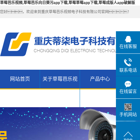
草莓芭乐视频,草莓芭乐向日葵污app下载,草莓草莓app下载,草莓成版人app破解版
您好，欢迎来到重庆草莓芭乐视频电子科技有限公司官网！
在线客服
联系电话
网站首页
关于草莓芭乐视
产品中心
解决
公司简介
草莓芭乐向
在线留言
联系草莓芭
日葵污app
无线
频
乐视频
WIFI（锐捷-
H3C网络设
下载产品
手机网站
草莓草莓
维盟）
备
app下载高
草莓草莓