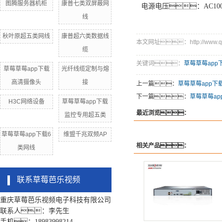
图腾服务器机柜
康普七类双屏蔽网
电源电压：AC100--
线
秋叶原超五类网线
康普超六类数据线
本文网址：http://www.qhdb
缆
关键词：
草莓草莓app下
草莓草莓app下载
光纤线缆定制与熔
高清摄像头
接
上一篇：
草莓草莓app下载
下一篇：
草莓草莓ap
H3C网络设备
草莓草莓app下载
最近浏览：
监控专用超五类
草莓草莓app下载6
维盟千兆双频AP
相关产品：
类网线
联系草莓芭乐视频
重庆草莓芭乐视频电子科技有限公司
联系人：李先生
手机：18983998214