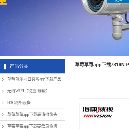
机房周边弱
app下载硬
清摄像头
草莓成版人
盘录像机
电设备
app破解版
无线网络
草莓草莓app下载7816N-
产品分类
草莓芭乐向日葵污app下载产品
无线WIFI（锐捷-维盟）
H3C网络设备
草莓草莓app下载高清摄像头
草莓草莓app下载硬盘录像机