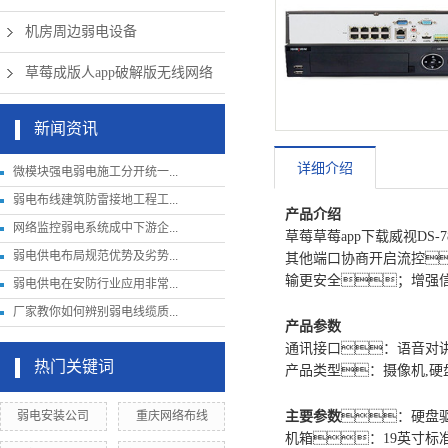
机房周边弱电设备
草莓成版人app破解版无线网络
新闻资讯
详细介绍
微模块强电弱电施工分开统一...
弱电布线建筑防雷接地工程工...
产品介绍
网络监控弱电系统成中下游企...
草莓草莓app下载威视DS
弱电供电布局规范优势及劣势...
其他端口协商开启流控
输更安全；增强
弱电供电在安防行业应用非常...
厂家教你如何辨别弱电线缆质...
产品参数
通讯接口：语音对讲
热门关键词
产品类型：摄像机,硬
弱电安装公司
重庆网络布线
主要参数
：硬盘驱
机箱：19英寸标准