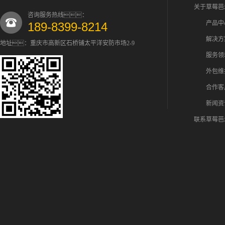
关于草莓芭
咨询服务热线：
产品中
189-8399-8214
解决方
地址：重庆市高新区石桥铺太平洋安防市场2-9
服务领
外包维
合作客
新闻资
联系草莓芭