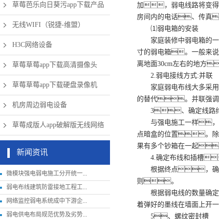
草莓芭乐向日葵污app下载产品
加，弱电线路将变得
房间内的电话、传真
无线WIFI（锐捷-维盟）
⑴弱电箱的安装
家庭装修中弱电箱的一般尺
H3C网络设备
寸的弱电箱。一般来说
离地面30cm左右的地方
草莓草莓app下载高清摄像头
2.弱电接线方式:并联
草莓草莓app下载硬盘录像机
家庭弱电布线大多采用“星
的替代。并联强调
机房周边弱电设备
3、确定线路
与强电施工一样，在
草莓成版人app破解版无线网络
点暗盒的位置。除
果有多个钞箱在一起
新闻资讯
4.确定布线和插槽
根据终点，确定
微模块强电弱电施工分开统一...
则。
弱电布线建筑防雷接地工程工...
根据弱电线的数量确定导
网络监控弱电系统成中下游企...
着弹好的墨线在墙面上开一
弱电供电布局规范优势及劣势...
5、螺纹密封槽