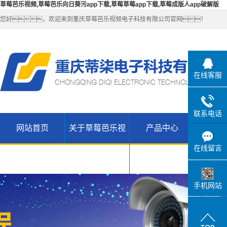
草莓芭乐视频,草莓芭乐向日葵污app下载,草莓草莓app下载,草莓成版人app破解版
您好，欢迎来到重庆草莓芭乐视频电子科技有限公司官网！
在线客服
联系电话
网站首页
关于草莓芭乐视
产品中心
解决
公司简介
草莓芭乐向
在线留言
联系草莓芭
日葵污app
无线
频
乐视频
WIFI（锐捷-
H3C网络设
下载产品
手机网站
草莓草莓
维盟）
备
app下载高
草莓草莓