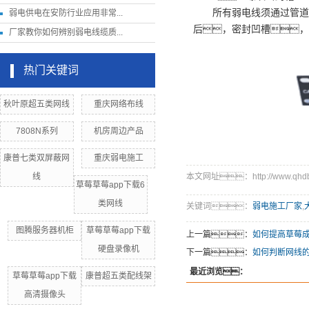
所有弱电线须通过管道铺
弱电供电在安防行业应用非常...
后，密封凹槽，
厂家教你如何辨别弱电线缆质...
热门关键词
秋叶原超五类网线
重庆网络布线
7808N系列
机房周边产品
康普七类双屏蔽网
重庆弱电施工
线
本文网址：http://www.qhdby.
草莓草莓app下载6
类网线
关键词：
弱电施工厂家
,
图腾服务器机柜
草莓草莓app下载
上一篇：
如何提高草莓成
硬盘录像机
下一篇：
如何判断网线
最近浏览：
草莓草莓app下载
康普超五类配线架
高清摄像头