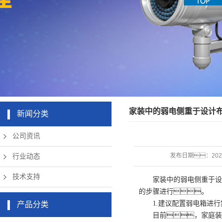
机房周边弱
app下载硬
清摄像头
草莓成版人
盘录像机
电设备
app破解版
无线网络
家装中的弱电侧重于设计
新闻分类
公司资讯
发布日期：
202
行业动态
技术支持
家装中的弱电侧重于设计
的步骤进行。
1.建议配置弱电箱进行
产品分类
目前，家庭装修