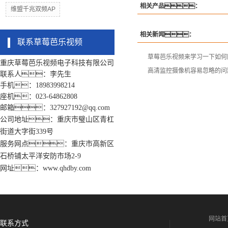
相关产品：
维盟千兆双频AP
相关新闻：
联系草莓芭乐视频
草莓芭乐视频来学习一下如何
重庆草莓芭乐视频电子科技有限公司
高清监控摄像机容易忽略的问
联系人：李先生
手机：18983998214
座机：023-64862808
邮箱：327927192@qq.com
公司地址：重庆市璧山区青杠
街道大字街339号
服务网点：重庆市高新区
石桥铺太平洋安防市场2-9
网址：www.qhdby.com
网站首
联系方式